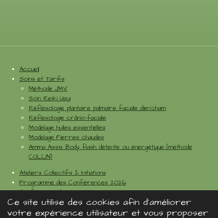
Accueil
Soins et Tarifs
Méthode JMV
Soin Reiki Usui
Réflexologie plantaire palmaire faciale dien'cham
Réflexologie crânio-faciale
Modelage huiles essentielles
Modelage Pierres chaudes
Amma Assis Body flash détente ou énergétique (méthode
COLLIN)
Ateliers Collectifs & Initiations
Programme des Conférences 2026
Conférence du mois
Ce site utilise des cookies afin d’améliorer
Test du mois
votre expérience utilisateur et vous proposer
Contact